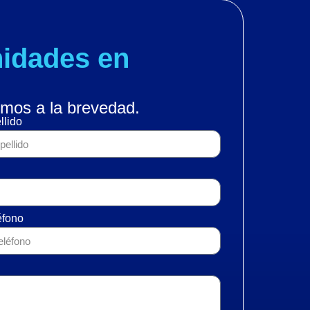
idades en
mos a la brevedad.
llido
éfono