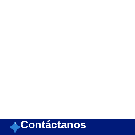
Top Markets:
Méxic
N
Canciones del Zoo
Paco El Marinero
Bichi Kids
Familia Blu
La Granja de Zenón
La Granja A Rodar
Contáctanos