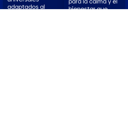
para la calma y el
adaptados al
bienestar que
formato de audio
pueden compartir
para cautivar a
niños, padres y
nuevas
educadores.
generaciones,
Diseñadas para
acompañado de
acompañar
un gran diseño
rutinas diarias,
sonoro.
reducir la
Narraciones
ansiedad y
envolventes que
promover hábitos
rescatan valores y
saludables. Un
tradiciones,
formato
ideales para
innovador que
marcas y
permite a marcas
editoriales que
vinculadas a salud
buscan asociarse
y estilo de vida
con contenido
conectar con