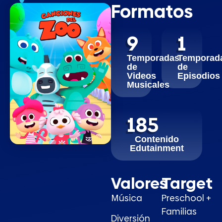
Formatos
9
1
Temporadas
Temporad
de
de
Videos
Episodios
Musicales
185
Contenido
Edutainment
Valores
Target
Música
Preschool +
Familias
Diversión