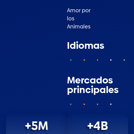
Amor por
los
Animales
Idiomas
Mercados
principales
+
5
M
+
4
B