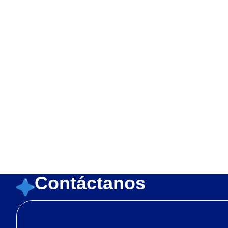
Language:
Italia
N
Canciones del Zoo
Paco El Marinero
Bichi Kids
Familia Blu
La Granja de Zenón
Contáctanos