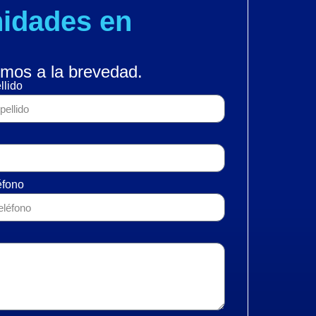
idades en
mos a la brevedad.
llido
éfono