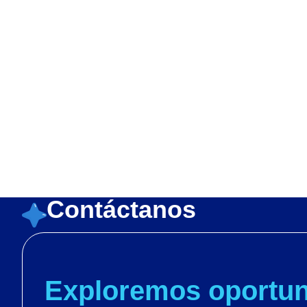
Language:
Aleman
N
Paco El Marinero
Bichi Kids
Familia Blu
La Granja de Zenón
Contáctanos
Exploremos oportun