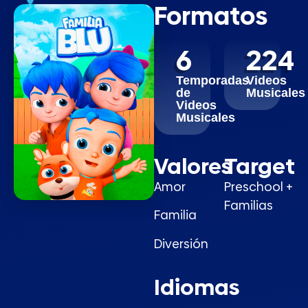
Formatos
6
224
Temporadas
Videos
de
Musicales
Videos
Musicales
Valores
Target
Amor
Preschool +
Familias
Familia
Diversión
Idiomas