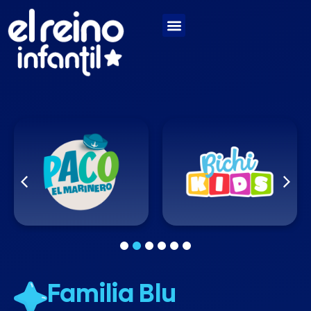
1
2
3
4
5
6
Familia Blu