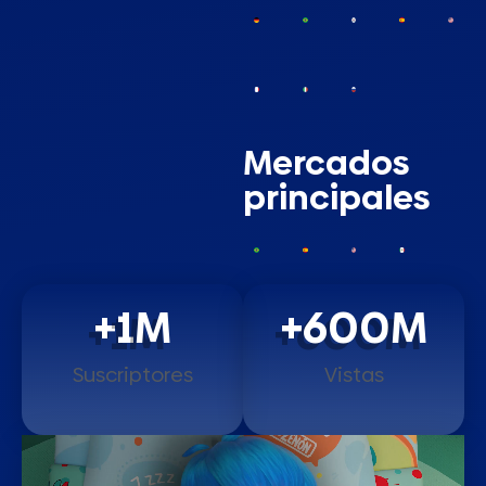
Mercados
principales
+
1
M
+
600
M
Suscriptores
Vistas